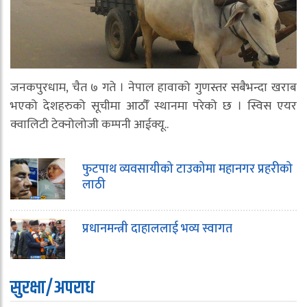
जनकपुरधाम, चैत ७ गते । नेपाल हावाको गुणस्तर सबैभन्दा खराब
भएको देशहरुको सूचीमा आठौँं स्थानमा परेको छ । स्विस एयर
क्वालिटी टेक्नोलोजी कम्पनी आईक्यू..
फुटपाथ व्यवसायीको टाउकोमा महानगर प्रहरीको
लाठी
प्रधानमन्त्री दाहाललाई भव्य स्वागत
सुरक्षा/अपराध