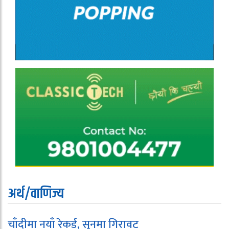
अर्थ/वाणिज्य
चाँदीमा नयाँ रेकर्ड, सुनमा गिरावट