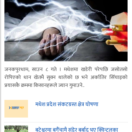
जनकपुरधाम, साउन ८ गते । मधेशमा खडेरी परेपछि जसोतसो
रोपिएको धान खेतमै सुक्न थालेको छ भने अर्कातिर सिँचाइको
प्रयासकै क्रममा किसानहरूले ज्यान गुमाउने..
मधेश प्रदेश संकटग्रस्त क्षेत्र घोषणा
बटेश्वरमा बगैंचामै संडेर बर्बाद भए क्विन्टलका