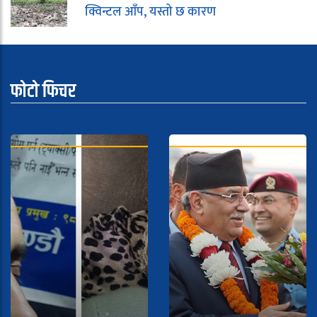
क्विन्टल आँप, यस्तो छ कारण
फोटो फिचर