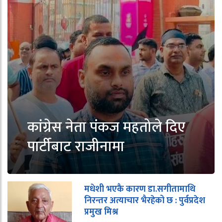
कांग्रेस नेता पंकज महतोले दिए
पार्टीबाट राजीनामा
मधेशी भएकै कारण डा.सगीतामाथि
निरन्तर अत्याचार भैरहेको छ : पुर्वप्रदेश
प्रमुख मिश्र