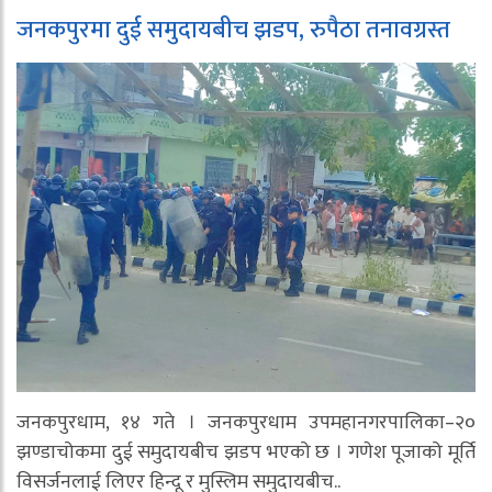
जनकपुरमा दुई समुदायबीच झडप, रुपैठा तनावग्रस्त
जनकपुरधाम, १४ गते । जनकपुरधाम उपमहानगरपालिका–२०
झण्डाचोकमा दुई समुदायबीच झडप भएको छ । गणेश पूजाको मूर्ति
विसर्जनलाई लिएर हिन्दू र मुस्लिम समुदायबीच..