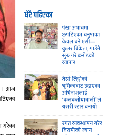
धेरै पढिएका
पंखा अभावमा
छपटिएका धनुषाका
केवल बने एसी—
कुलर बिक्रेता, गाउँमै
सुरु गरे करोडको
व्यापार
तेस्रो लिङ्गीको
भूमिकाबाट उदाएका
 छ । आज
अभिनाशलाई
भेटिएका
‘कलकतीयाबाली’ ले
यसरी स्टार बनायो
रगत व्यवस्थापन गरेर
ा गरेका
विरामीको ज्यान