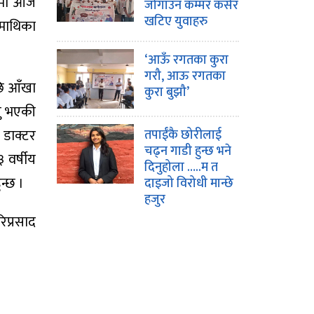
िरमा आज
जोगाउन कम्मर कसेर
खटिए युवाहरु
 माथिका
‘आऊँ रगतका कुरा
गरौ, आऊ रगतका
छि आँखा
कुरा बुझौ’
नु भएकी
 डाक्टर
तपाईंकै छोरीलाई
चढ्न गाडी हुन्छ भने
 वर्षीय
दिनुहोला …..म त
न्छ ।
दाइजो विरोधी मान्छे
हजुर
िप्रसाद