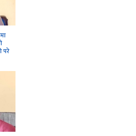
ामा
ी
 परे