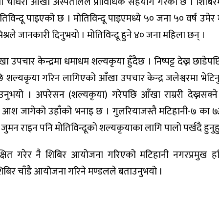
रमाथा चौधरी आँखा अस्पतालले प्राविधिक सहयोग गरेको छ । शिब
विन्दू पाइएको छ । मोतिविन्दू पाइएमध्ये ५० जना ५० वर्ष उमेर
्रले जानकारी दिनुभयो । मोतिविन्दू हुने ४० जना महिला छन् ।
 उपचार केन्द्रमा धमाधम शल्यकृया हुँदैछ । निष्पट्ट देख्न छाडेप
 शल्यकृया गरिन लागिएको आँखा उपचार केन्द्र जलेश्वरमा भेटि
नुभयो । अपरेसन (शल्यकृया) गरेपछि आँखा राम्ररी देख्नसक्ने
े आश जागेको उहाँको भनाइ छ । गुलरियाजस्तै मटिहानी-७ का ७३
 जुमन राइन पनि मोतिविन्दूको शल्यकृयाका लागि पालो पर्खदै हुनुहु
्षित गरेर नै शिबिर आयोजना गरिएको मटिहानी नगरप्रमुख हर
शिबिर चाँडै आयोजना गरिने मण्डलले बताउनुभयो ।