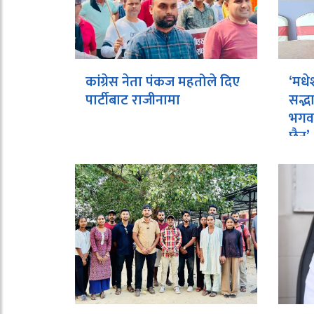
कांग्रेस नेता पंकज महतोले दिए
‘मधे
पार्टीबाट राजीनामा
सद्भ
भगवा
छैन’