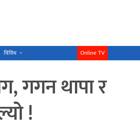
Online TV
विविध
माग, गगन थापा र
्यो !