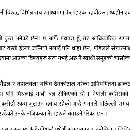
े उनी विरुद्ध विभिन्न संचारमाध्यममा फैलाइएका दाबीहरू तथ्यहीन एव
कुरा भनेको छैन। म आफैं प्रवक्ता हुँ, तर आधिकारिक रूपमा 
ाट यस्तो हल्ला जन्मियो मलाई पनि थाहा छैन,’ पौडेलले संचारमा
िडियामा आएका विषयहरू सत्य नभई अरु नै स्वार्थी समूहको चासो
्रदीप पौडेल र बहालबला सचिव देवकोटाले गरेका अनियमितता ढाकछ
 पनि मिश्रलाई मन्त्री बन्न रोकिएको हो । नेपाली कांग्रेसक
 करोडौं रकम जुटाउन दबाब रहेको भन्दै गगनले पछिल्लो समय
रिरहेको उनकै नजिकका नेताहरुले बताउने गरेका छन ।
्बार अन्याय भैरहेको भन्दै मधेशी समुदायका राजनीतिज्ञ, बुद्धिजिव