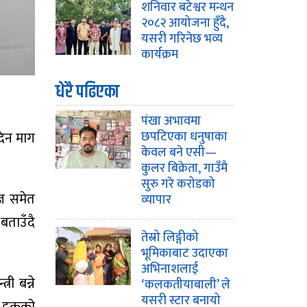
शनिवार बटेश्वर मन्थन
२०८२ आयोजना हुँदै,
यसरी गरिनेछ भव्य
कार्यक्रम
धेरै पढिएका
पंखा अभावमा
दिन माग
छपटिएका धनुषाका
केवल बने एसी—
कुलर बिक्रेता, गाउँमै
सुरु गरे करोडको
्ञ समेत
व्यापार
बताउँदै
तेस्रो लिङ्गीको
भूमिकाबाट उदाएका
अभिनाशलाई
री बन्ने
‘कलकतीयाबाली’ ले
यसरी स्टार बनायो
ाद हकको