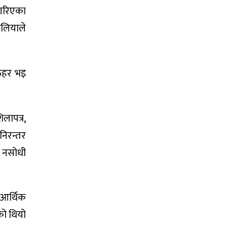
 गरिएका
ौलियाले
 ठहर भइ
लापत्र,
निरन्तर
 नसोधी
 आर्थिक
को थियो