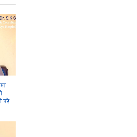
ामा
ी
 परे