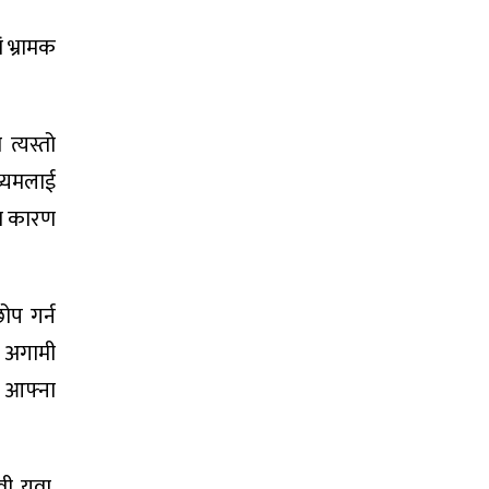
ं भ्रामक
त्यस्तो
ध्यमलाई
का कारण
ोप गर्न
ो अगामी
 आफ्ना
ी, युवा,