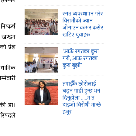
रगत व्यवस्थापन गरेर
विरामीको ज्यान
िष्कर्ष
जोगाउन कम्मर कसेर
खटिए युवाहरु
ु खण्डन
ो प्रेश
‘आऊँ रगतका कुरा
गरौ, आऊ रगतका
कुरा बुझौ’
वैधानिक
म्मेवारी
तपाईंकै छोरीलाई
चढ्न गाडी हुन्छ भने
दिनुहोला …..म त
तकी डा।
दाइजो विरोधी मान्छे
हजुर
परिषदले