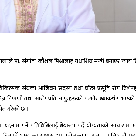
ले डा. संगीता कौशल मिश्रालाई यथाशिघ्र मन्त्री बनाएर न्याय 
ित्सक संघका आजिवन सदस्य तथा वरिष्ठ प्रसूति रोग विशेषज
्न टिप्पणी तथा आरोपप्रति आफुहरुको गम्भीर ध्याकर्षण भएको 
मेत गरेको छ ।
 बदनाम गर्ने गतिविधिलाई बेवास्ता गर्दैै योग्यताको आधारामा मन्त्
या दिनुपर्ने शाखाका अध्यक्ष डा। मनोजकुमार गुप्ता र सचिव नौस