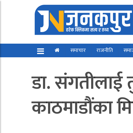
समाचार
राजनीति
समा
डा. संगतीलाई त
काठमाडौंका मि