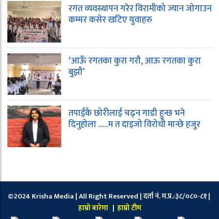
रगत व्यवस्थापन गरेर विरामीको ज्यान जोगाउन
कम्मर कसेर खटिए युवाहरु
‘आऊँ रगतका कुरा गरौ, आऊ रगतका कुरा
बुझौ’
तपाईंकै छोरीलाई चढ्न गाडी हुन्छ भने
दिनुहोला …..म त दाइजो विरोधी मान्छे हजुर
©2024 Krisha Media | All Right Reserved | दर्ता नं. म.प्र.:३८/०८०-८१ |
हाम्रो बारेमा
|
हाम्रो टीम