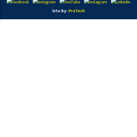
Site By:
ProTech