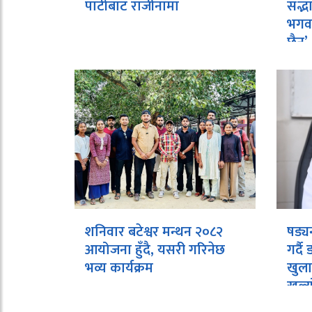
पार्टीबाट राजीनामा
सद्भ
भगवा
छैन’
शनिवार बटेश्वर मन्थन २०८२
षड्य
आयोजना हुँदै, यसरी गरिनेछ
गर्द
भव्य कार्यक्रम
खुला
खुल्य