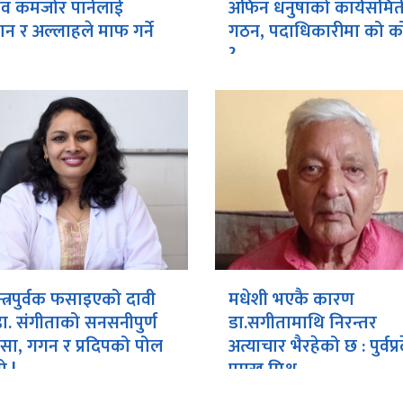
ाव कमजोर पार्नेलाई
अफिन धनुषाको कार्यसमित
न र अल्लाहले माफ गर्ने
गठन, पदाधिकारीमा को को
?
न्त्रपुर्वक फसाइएको दावी
मधेशी भएकै कारण
ै डा. संगीताको सनसनीपुर्ण
डा.सगीतामाथि निरन्तर
सा, गगन र प्रदिपको पोल
अत्याचार भैरहेको छ : पुर्वप्
ो !
प्रमुख मिश्र