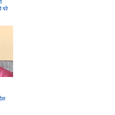
ी
 परे
रदेश