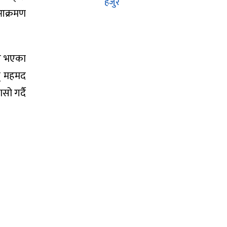
हजुर
ि आक्रमण
ित भएका
न् महमद
ो गर्दै