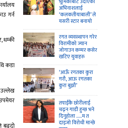
भूमिकाबाट उदाएका
ार्यालय
अभिनाशलाई
ाउ गर्न
‘कलकतीयाबाली’ ले
यसरी स्टार बनायो
रगत व्यवस्थापन गरेर
र, धम्की
विरामीको ज्यान
जोगाउन कम्मर कसेर
खटिए युवाहरु
ाथि कडा
‘आऊँ रगतका कुरा
गरौ, आऊ रगतका
कुरा बुझौ’
 उल्लेख
उपमेयर
तपाईंकै छोरीलाई
चढ्न गाडी हुन्छ भने
दिनुहोला …..म त
दाइजो विरोधी मान्छे
ति बढ्दो