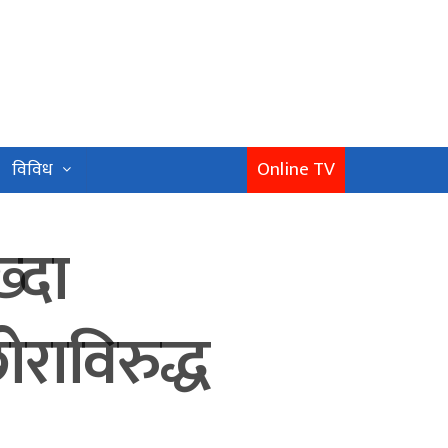
Online TV
विविध
ख्दा
ोराविरुद्ध