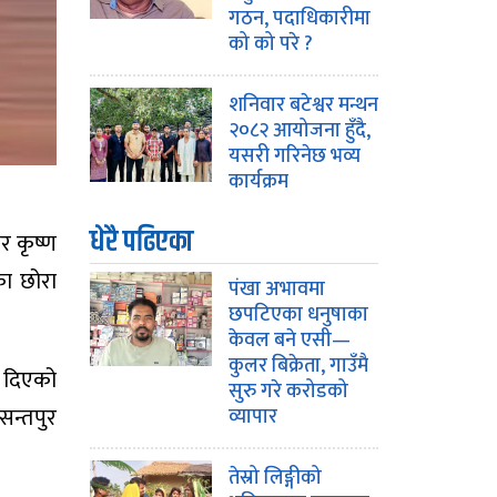
गठन, पदाधिकारीमा
को को परे ?
शनिवार बटेश्वर मन्थन
२०८२ आयोजना हुँदै,
यसरी गरिनेछ भव्य
कार्यक्रम
धेरै पढिएका
र कृष्ण
का छोरा
पंखा अभावमा
छपटिएका धनुषाका
केवल बने एसी—
कुलर बिक्रेता, गाउँमै
श दिएको
सुरु गरे करोडको
 सन्तपुर
व्यापार
तेस्रो लिङ्गीको