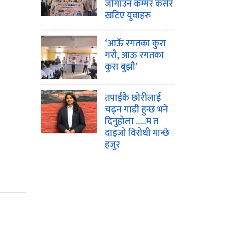
जोगाउन कम्मर कसेर
खटिए युवाहरु
‘आऊँ रगतका कुरा
गरौ, आऊ रगतका
कुरा बुझौ’
तपाईंकै छोरीलाई
चढ्न गाडी हुन्छ भने
दिनुहोला …..म त
दाइजो विरोधी मान्छे
हजुर