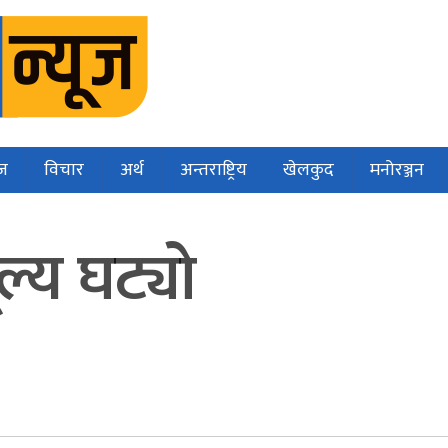
ज
विचार
अर्थ
अन्तराष्ट्रिय
खेलकुद
मनोरञ्जन
ल्य घट्यो