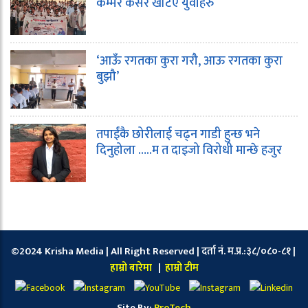
कम्मर कसेर खटिए युवाहरु
‘आऊँ रगतका कुरा गरौ, आऊ रगतका कुरा
बुझौ’
तपाईंकै छोरीलाई चढ्न गाडी हुन्छ भने
दिनुहोला …..म त दाइजो विरोधी मान्छे हजुर
©2024 Krisha Media | All Right Reserved | दर्ता नं. म.प्र.:३८/०८०-८१ |
हाम्रो बारेमा
|
हाम्रो टीम
Site By:
ProTech