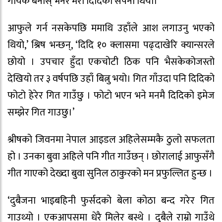
गायक बनोस् भनेर मेरो दिदिको सपना थियो।
आफुले गर्न नसकेपछि ममाथि उहाँले आश लगाउनु भएको
थियो,’ श्रिष भन्छन्, ‘दिदि १० क्लासमा पढ्दाखेरि क्यान्सरले
छोयो । उपचार हुँदा एकचोटी ठिक पनि भैसकेकोजस्तो
देखियो तर ३ वर्षपछि उहाँ बित्नु भयो। गित गाँउदा पनि दिदिको
फोटो हेरेर गित गाउँछु । फोटो भएन भने मनमै दिदिको इमेज
सम्झेर गित गाउछु।’
श्रीषको जिवनमा नेपाल आइडल अहिलेसम्मकै ठुलो सफलता
हो । उनका बुवा अहिले पनि गीत गाउँछन् । छोरालाई आफुसँगै
गीत गाएको देख्दा बुवा सुनिल ठाकुरको मन प्रफुल्लित हुन्छ ।
‘दुबैजना भाइबहिनी फुर्सदको बेला कोठा बन्द गरेर गित
गाउथ्यो । एकआपसमा धेरै मिलेर बस्थे । दुबैले राम्रो गाउँथे