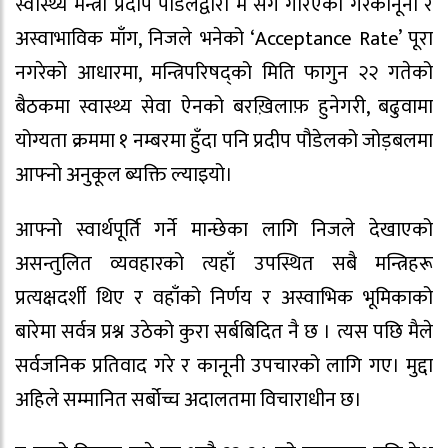
स्वास्थ्य मन्त्री प्रदीप पौडेलद्वारा म संग गरिएको गैरकानूनी र
अस्वाभाविक माँग, निजले भनेको ‘Acceptance Rate’ पूरा
नगरेको आधारमा, मन्त्रिपरिषद्को मिति फागुन २२ गतेको
बैठकमा स्वास्थ्य सेवा ऐनको बरख़िलाफ़ हुनेगरी, बढुवामा
योग्यता क्रममा १ नम्बरमा हुँदा पनि प्रदीप पौडेलको जोड़बलमा
आफ्नो अनुकूल ब्यक्ति ल्याइयो।
आफ्नो स्वार्थपूर्ति गर्ने मान्छेका लागि निजले देखाएको
असन्तुलित व्यवहारको त्यहाँ उपस्थित सबै मन्त्रिहरू
प्रत्यक्षदर्शी थिए र वहाँको निर्णय र अस्वाभिक भूमिकाको
बारेमा सर्वत्र प्रश्न उठेको कुरा सर्बबिदित नै छ । त्यस पछि मैले
सर्वजनिक प्रतिवाद गरे र कानूनी उपचारको लागि गए। मुद्दा
अहिले सम्मानित सर्बोच्च अदालतमा विचाराधीन छ।