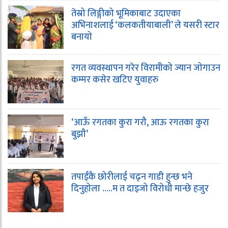
तेस्रो लिङ्गीको भूमिकाबाट उदाएका
अभिनाशलाई ‘कलकतीयाबाली’ ले यसरी स्टार
बनायो
रगत व्यवस्थापन गरेर विरामीको ज्यान जोगाउन
कम्मर कसेर खटिए युवाहरु
‘आऊँ रगतका कुरा गरौ, आऊ रगतका कुरा
बुझौ’
तपाईंकै छोरीलाई चढ्न गाडी हुन्छ भने
दिनुहोला …..म त दाइजो विरोधी मान्छे हजुर