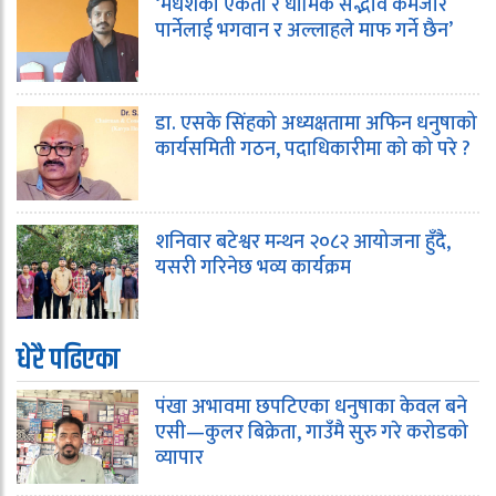
‘मधेशको एकता र धार्मिक सद्भाव कमजोर
पार्नेलाई भगवान र अल्लाहले माफ गर्ने छैन’
डा. एसके सिंहको अध्यक्षतामा अफिन धनुषाको
कार्यसमिती गठन, पदाधिकारीमा को को परे ?
शनिवार बटेश्वर मन्थन २०८२ आयोजना हुँदै,
यसरी गरिनेछ भव्य कार्यक्रम
धेरै पढिएका
पंखा अभावमा छपटिएका धनुषाका केवल बने
एसी—कुलर बिक्रेता, गाउँमै सुरु गरे करोडको
व्यापार