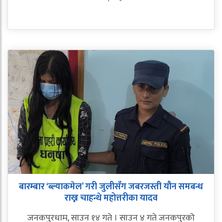
बारम्बार ‘ब्ल्याकमेल’ गरी जुलीसँग जबरजस्ती यौन समबन्ध
राख्न चाहन्थे महोत्तरीका यादव
जनकपुरधाम, साउन १४ गते । साउन ४ गते जनकपुरको