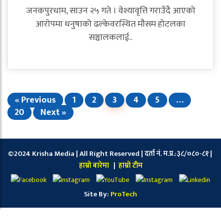
जनकपुरधाम, साउन २५ गते । वेश्यावृत्ति गराउँदै आएको
आरोपमा धनुषाको ढल्केवरस्थित मौसम होटलका
सञ्चालकलाई..
« Previous
1
2
3
4
5
…
20
Next »
©2024 Krisha Media | All Right Reserved | दर्ता नं. म.प्र.:३८/०८०-८१ |
हाम्रो बारेमा
|
हाम्रो टीम
Site By:
ProTech