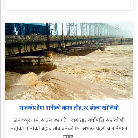
सप्तकोशीमा पानीको बहाव तीव्र,२८ ढोका खोलियो
जनकपुरधाम, साउन २५ गते । लगातार वर्षापछि सप्तकोशी
नदीको पानीको बहाव तीव्र बनेको छ। सशस्त्र प्रहरी बल नेपाल
नम्बर..