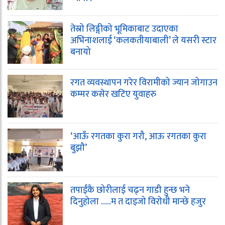
तेस्रो लिङ्गीको भूमिकाबाट उदाएका
अभिनाशलाई ‘कलकतीयाबाली’ ले यसरी स्टार
बनायो
रगत व्यवस्थापन गरेर विरामीको ज्यान जोगाउन
कम्मर कसेर खटिए युवाहरु
‘आऊँ रगतका कुरा गरौ, आऊ रगतका कुरा
बुझौ’
तपाईंकै छोरीलाई चढ्न गाडी हुन्छ भने
दिनुहोला …..म त दाइजो विरोधी मान्छे हजुर