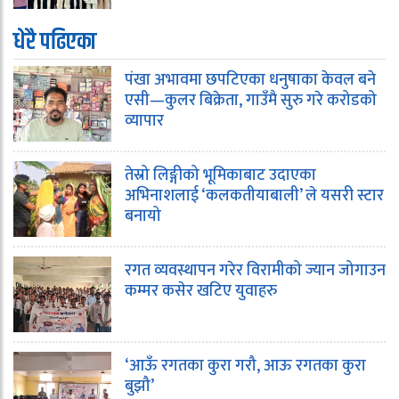
धेरै पढिएका
पंखा अभावमा छपटिएका धनुषाका केवल बने
एसी—कुलर बिक्रेता, गाउँमै सुरु गरे करोडको
व्यापार
तेस्रो लिङ्गीको भूमिकाबाट उदाएका
अभिनाशलाई ‘कलकतीयाबाली’ ले यसरी स्टार
बनायो
रगत व्यवस्थापन गरेर विरामीको ज्यान जोगाउन
कम्मर कसेर खटिए युवाहरु
‘आऊँ रगतका कुरा गरौ, आऊ रगतका कुरा
बुझौ’