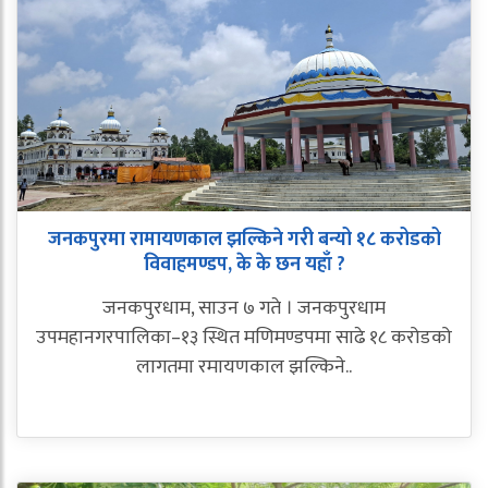
जनकपुरमा रामायणकाल झल्किने गरी बन्यो १८ करोडको
विवाहमण्डप, के के छन यहाँ ?
जनकपुरधाम, साउन ७ गते । जनकपुरधाम
उपमहानगरपालिका–१३ स्थित मणिमण्डपमा साढे १८ करोडको
लागतमा रमायणकाल झल्किने..