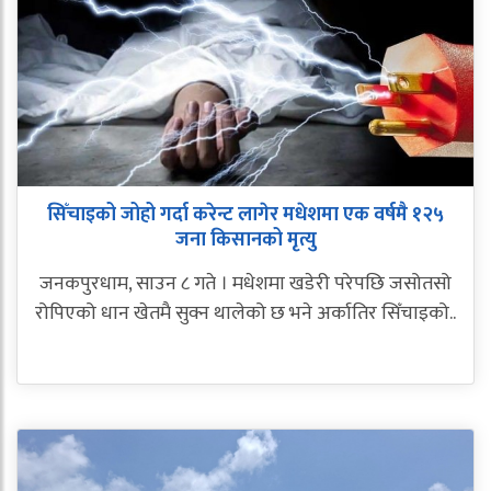
सिँचाइको जोहो गर्दा करेन्ट लागेर मधेशमा एक वर्षमै १२५
जना किसानको मृत्यु
जनकपुरधाम, साउन ८ गते । मधेशमा खडेरी परेपछि जसोतसो
रोपिएको धान खेतमै सुक्न थालेको छ भने अर्कातिर सिँचाइको..