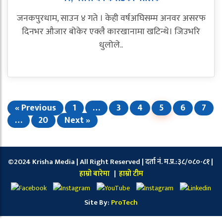
जनकपुरधाम, साउन ४ गते । केही वर्षअघिसम्म अनवर असरफ
दिनभर औजार बोकेर एक्लै कारखानामा खटिन्थे। जिउभरि
धुलोले..
« Previous
1
…
3
4
5
6
7
…
20
Next »
©2024 Krisha Media | All Right Reserved | दर्ता नं. म.प्र.:३८/०८०-८१ |
हाम्रो बारेमा
|
हाम्रो टीम
Site By:
ProTech