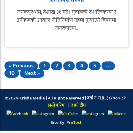
दिने विमर्श समपन्न
जनकपुरधाम, वैशाख ३१ गते। युवाहको सशक्तिकरण र
उनीहरूको आवाज नीतिनिर्माण तहमा पुर्‍याउने विषयमा
जनकपुरमा..
« Previous
1
2
3
4
5
…
10
Next »
©2024 Krisha Media | All Right Reserved | दर्ता नं. म.प्र.:३८/०८०-८१ |
हाम्रो बारेमा
|
हाम्रो टीम
Site By:
ProTech