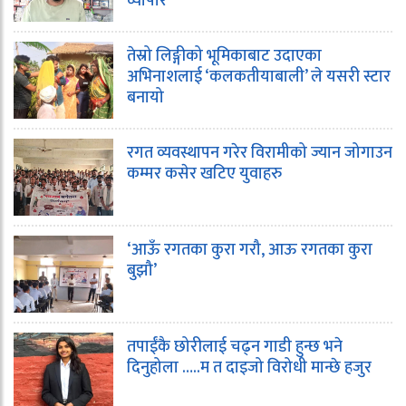
व्यापार
तेस्रो लिङ्गीको भूमिकाबाट उदाएका
अभिनाशलाई ‘कलकतीयाबाली’ ले यसरी स्टार
बनायो
रगत व्यवस्थापन गरेर विरामीको ज्यान जोगाउन
कम्मर कसेर खटिए युवाहरु
‘आऊँ रगतका कुरा गरौ, आऊ रगतका कुरा
बुझौ’
तपाईंकै छोरीलाई चढ्न गाडी हुन्छ भने
दिनुहोला …..म त दाइजो विरोधी मान्छे हजुर