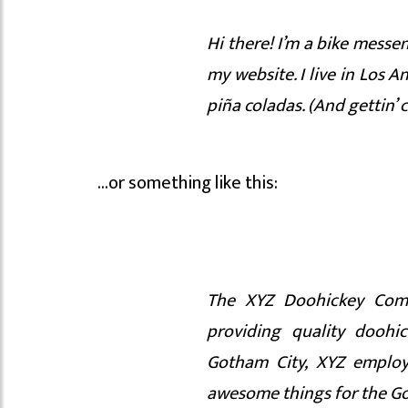
Hi there! I’m a bike messen
my website. I live in Los A
piña coladas. (And gettin’ c
…or something like this:
The XYZ Doohickey Com
providing quality doohi
Gotham City, XYZ employ
awesome things for the 