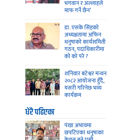
भगवान र अल्लाहले
माफ गर्ने छैन’
डा. एसके सिंहको
अध्यक्षतामा अफिन
धनुषाको कार्यसमिती
गठन, पदाधिकारीमा
को को परे ?
शनिवार बटेश्वर मन्थन
२०८२ आयोजना हुँदै,
यसरी गरिनेछ भव्य
कार्यक्रम
धेरै पढिएका
पंखा अभावमा
छपटिएका धनुषाका