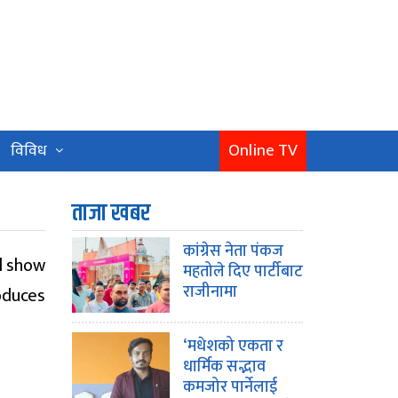
Online TV
विविध
ताजा खबर
कांग्रेस नेता पंकज
ll show
महतोले दिए पार्टीबाट
राजीनामा
oduces
‘मधेशको एकता र
धार्मिक सद्भाव
कमजोर पार्नेलाई