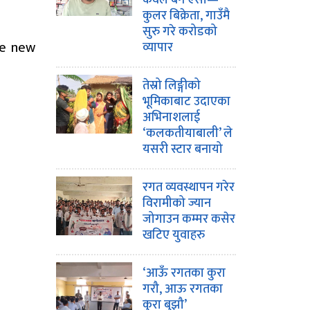
केवल बने एसी—
कुलर बिक्रेता, गाउँमै
सुरु गरे करोडको
te new
व्यापार
तेस्रो लिङ्गीको
भूमिकाबाट उदाएका
अभिनाशलाई
‘कलकतीयाबाली’ ले
यसरी स्टार बनायो
रगत व्यवस्थापन गरेर
विरामीको ज्यान
जोगाउन कम्मर कसेर
खटिए युवाहरु
‘आऊँ रगतका कुरा
गरौ, आऊ रगतका
कुरा बुझौ’