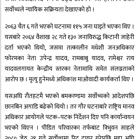
सर्वोच्चले न्यायिक सक्रियता देखाएको हो ।
२०६३ चैत ६ गते भएको घटनामा ११५ जना घाइते भएका थिए ।
यसबारे २०६४ वैशाख २८ गते १३० जनाविरुद्ध किटानी जाहेरी
दर्ता भएको थियो, जसमा तत्कालीन मधेशी जनअधिकार
फोरमका नेता उपेन्द्र यादव, रामबाबु यादव, रामेश्वर राय
यादवलगायत केन्द्रीय स्तरका नेतामाथि समेत संलग्नताको
आरोप छ । मृत्यु हुनेमध्ये अधिकांश माओवादी कार्यकर्ता थिए ।
यसअघि रौतहटमै भएको बमकाण्डमा सर्वोच्चको आदेशपछि
छानबिन अगाडि बढेको थियो । तर गौर घटनाबारे राष्ट्रिय मानव
अधिकार आयोगले पटक–पटक निर्देशन दिए पनि कार्यान्वयन
भएको थिएन । पीडित परिवारका तर्फबाट त्रिभुवन साहले
२०८० जेठ २१ गते सर्वोच्चमा रिट दायर गरेपछि मुद्दा अघि