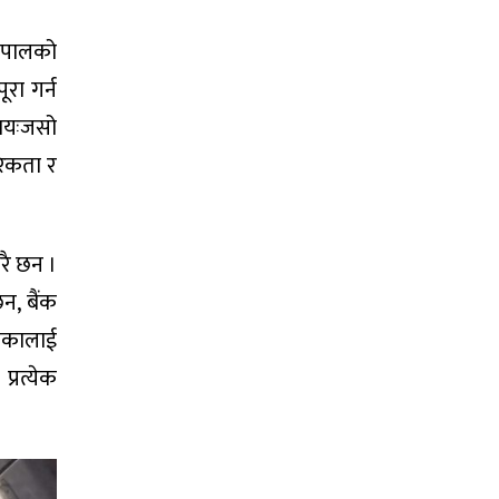
नेपालको
रा गर्न
रायःजसो
रिकता र
ेरै छन ।
न, बैंक
लिकालाई
्रत्येक