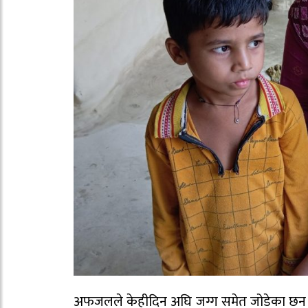
अफजलले केहीदिन अघि जग्ग समेत जोडेका छन ।