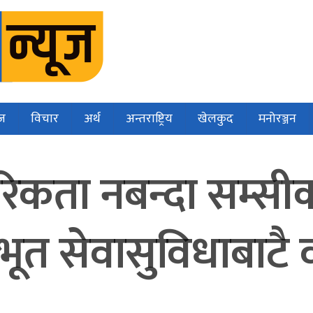
ज
विचार
अर्थ
अन्तराष्ट्रिय
खेलकुद
मनोरञ्जन
गरिकता नबन्दा सम्सी
त सेवासुविधाबाटै व