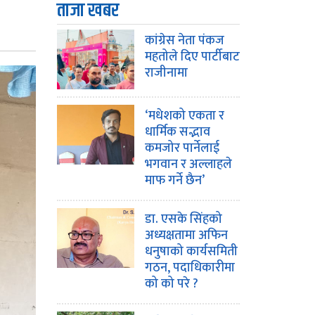
ताजा खबर
कांग्रेस नेता पंकज
महतोले दिए पार्टीबाट
राजीनामा
‘मधेशको एकता र
धार्मिक सद्भाव
कमजोर पार्नेलाई
भगवान र अल्लाहले
माफ गर्ने छैन’
डा. एसके सिंहको
अध्यक्षतामा अफिन
धनुषाको कार्यसमिती
गठन, पदाधिकारीमा
को को परे ?