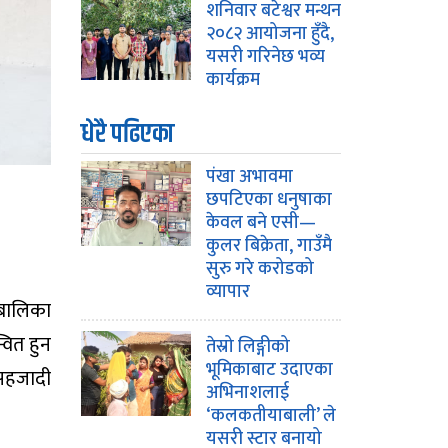
शनिवार बटेश्वर मन्थन
२०८२ आयोजना हुँदै,
यसरी गरिनेछ भव्य
कार्यक्रम
धेरै पढिएका
पंखा अभावमा
छपटिएका धनुषाका
केवल बने एसी—
कुलर बिक्रेता, गाउँमै
सुरु गरे करोडको
व्यापार
लबालिका
वित हुन
तेस्रो लिङ्गीको
भूमिकाबाट उदाएका
 सहजादी
अभिनाशलाई
‘कलकतीयाबाली’ ले
यसरी स्टार बनायो