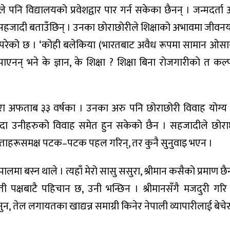
पनि विद्यालयको प्रवेशद्वार पार गर्न सकेका छैनन् । जन्मदर्ता
ो सहजादी बताउँछिन् । उनका छोराछोरीले शिक्षाको अभावमा जीव
्नुपरेको छ । ‘कोही बलेकिया (भारतबाट अवैध रूपमा सामान ओस
पाएनन् भने के ज्ञान, के शिक्षा ? शिक्षा बिना रोजगारीको त कल्प
ोरा अफताब ३३ वर्षका । उनका अरु पनि छोराछोरी विवाह योग्य
ँदा उनीहरुको विवाह समेत हुन सकेको छैन । सहजादीले छोर
ेताहरूसमक्ष पटक–पटक पहल गरिन्, तर कुनै सुनुवाइ भएन ।
मा बस्न थाले । त्यहाँ मेरो सासु ससुरा, श्रीमान कसैको प्रमाण छै
इती पक्षबाटै पहिचान छ, उनी भन्छिन । श्रीमानसँगै मजदुरी गरि
न, तेल लगायतका खाद्यन्न समाग्री किनेर नेपाली व्यापारीलाई बेचेर