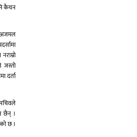
नि कैयन
का अजमल
दर्सामा
नराम्रो
 जस्तो
ा दर्ता
 सचिवले
 छैन् ।
ेको छ ।