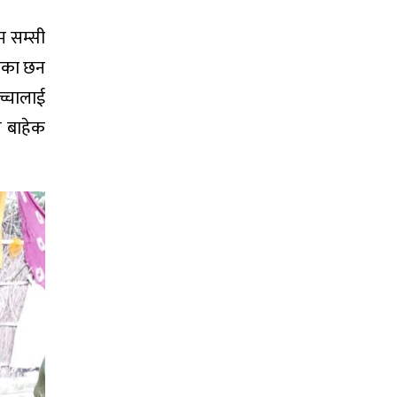
म सम्सी
केका छन
च्चालाई
े बाहेक