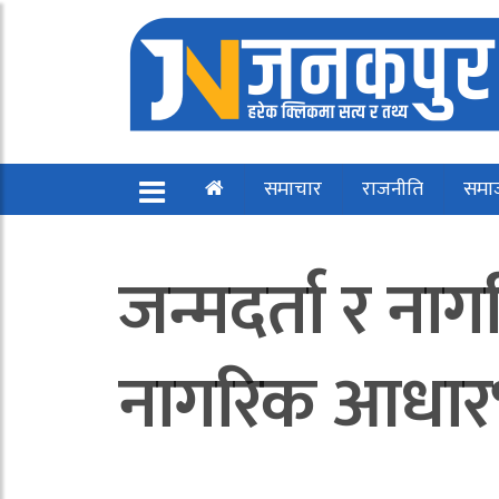
समाचार
राजनीति
समा
जन्मदर्ता र ना
नागरिक आधारभू