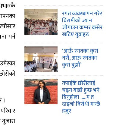
 अभावकै
रगत व्यवस्थापन गरेर
नयापनका
विरामीको ज्यान
ारपोसार
जोगाउन कम्मर कसेर
खटिए युवाहरु
ना गर्न
‘आऊँ रगतका कुरा
गरौ, आऊ रगतका
 उमेरका
कुरा बुझौ’
ाछोरीको
तपाईंकै छोरीलाई
चढ्न गाडी हुन्छ भने
दिनुहोला …..म त
न ।
दाइजो विरोधी मान्छे
 परिवार
हजुर
 गुजारा