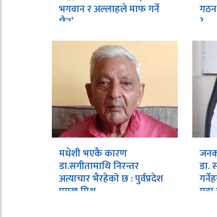
भगवान र अल्लाहले माफ गर्ने
गठन,
छैन’
?
मधेशी भएकै कारण
जनकप
डा.सगीतामाथि निरन्तर
डा. स
अत्याचार भैरहेको छ : पुर्वप्रदेश
गर्न
प्रमुख मिश्र
मुद्द