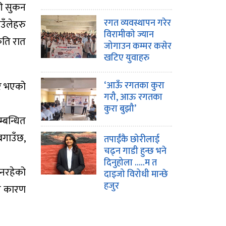
की सुकन
रगत व्यवस्थापन गरेर
उँलेहरु
विरामीको ज्यान
कति रात
जोगाउन कम्मर कसेर
खटिए युवाहरु
ोर भएको
‘आऊँ रगतका कुरा
गरौ, आऊ रगतका
कुरा बुझौ’
्बन्धित
गाउँछ,
तपाईंकै छोरीलाई
चढ्न गाडी हुन्छ भने
दिनुहोला …..म त
 नरहेको
दाइजो विरोधी मान्छे
हजुर
यस कारण