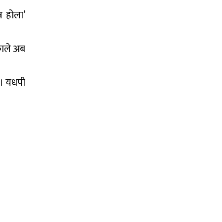
न होला’
काले अब
छ । यधपी