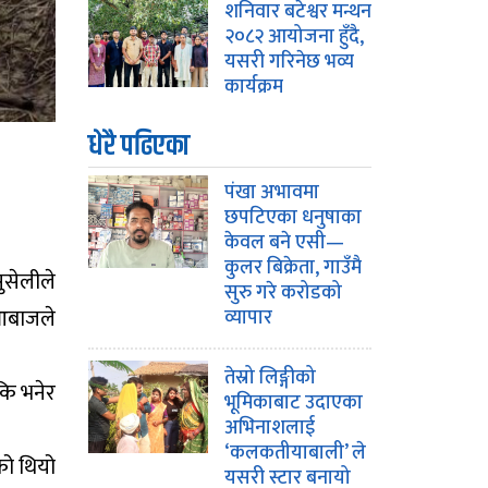
शनिवार बटेश्वर मन्थन
२०८२ आयोजना हुँदै,
यसरी गरिनेछ भव्य
कार्यक्रम
धेरै पढिएका
पंखा अभावमा
छपटिएका धनुषाका
केवल बने एसी—
कुलर बिक्रेता, गाउँमै
ुसेलीले
सुरु गरे करोडको
 आबाजले
व्यापार
तेस्रो लिङ्गीको
कि भनेर
भूमिकाबाट उदाएका
अभिनाशलाई
‘कलकतीयाबाली’ ले
को थियो
यसरी स्टार बनायो