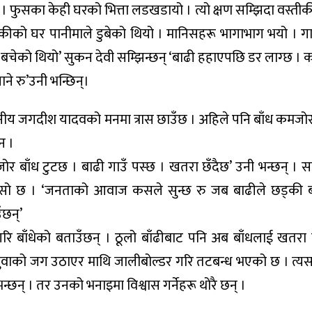
ो । फुसका केही घरको भित्ता लडखडायो । त्यो क्षण सम्झिदा वस्ती
मेकीको घर पानीमाले डुबेको थियो । मानिसहरू भागाभाग भयो । गा
उँ बचेको थियो’ सुकन देवी सम्झिन्छन् ‘बाढी हहाएपछि डर लाग्छ । 
जाने रु’उनी भन्छिन्।
स्थानीय जगदीश यादवको मनमा त्रास छाउँछ । अहिले पनि बाँध कमज
न ।
र बाँध टुटछ । बाढी गाउँ पस्छ । खतरा छँदैछ’ उनी भन्छन् । सम
ो छ । ‘जनताको आवाज कसले सुन्छ रु जब बाढीले छड्की ब
ँछन्’
रि बाँधेको बताउँछन् । ठूलो बाँढीबाट पनि अब बाँधलाई खतरा
लुवाको जग उठाएर माथि जालीबोल्डर गरि तटबन्ध भएको छ । त्
न् । तर उनको भनाइमा विश्वास गर्नेहरू थोरै छन् ।