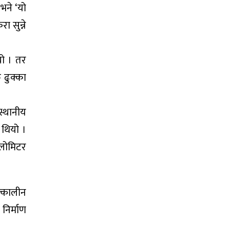
भने ‘यो
 सुन्ने
यो । तर
 ढुक्का
स्थानीय
 थियो ।
िलोमिटर
्कालीन
निर्माण