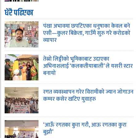
धेरै पढिएका
पंखा अभावमा छपटिएका धनुषाका केवल बने
एसी—कुलर बिक्रेता, गाउँमै सुरु गरे करोडको
व्यापार
तेस्रो लिङ्गीको भूमिकाबाट उदाएका
अभिनाशलाई ‘कलकतीयाबाली’ ले यसरी स्टार
बनायो
रगत व्यवस्थापन गरेर विरामीको ज्यान जोगाउन
कम्मर कसेर खटिए युवाहरु
‘आऊँ रगतका कुरा गरौ, आऊ रगतका कुरा
बुझौ’