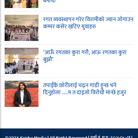
बनायो
रगत व्यवस्थापन गरेर विरामीको ज्यान जोगाउन
कम्मर कसेर खटिए युवाहरु
‘आऊँ रगतका कुरा गरौ, आऊ रगतका कुरा
बुझौ’
तपाईंकै छोरीलाई चढ्न गाडी हुन्छ भने
दिनुहोला …..म त दाइजो विरोधी मान्छे हजुर
©2024 Krisha Media | All Right Reserved | दर्ता नं. म.प्र.:३८/०८०-८१ |