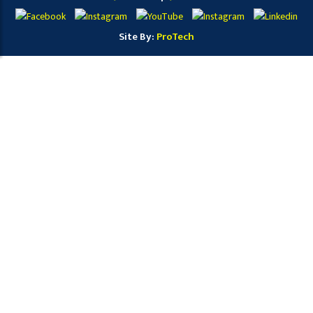
Site By:
ProTech