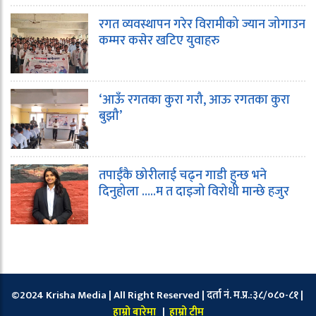
रगत व्यवस्थापन गरेर विरामीको ज्यान जोगाउन
कम्मर कसेर खटिए युवाहरु
‘आऊँ रगतका कुरा गरौ, आऊ रगतका कुरा
बुझौ’
तपाईंकै छोरीलाई चढ्न गाडी हुन्छ भने
दिनुहोला …..म त दाइजो विरोधी मान्छे हजुर
©2024 Krisha Media | All Right Reserved | दर्ता नं. म.प्र.:३८/०८०-८१ |
हाम्रो बारेमा
|
हाम्रो टीम