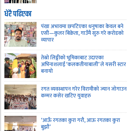
धेरै पढिएका
पंखा अभावमा छपटिएका धनुषाका केवल बने
एसी—कुलर बिक्रेता, गाउँमै सुरु गरे करोडको
व्यापार
तेस्रो लिङ्गीको भूमिकाबाट उदाएका
अभिनाशलाई ‘कलकतीयाबाली’ ले यसरी स्टार
बनायो
रगत व्यवस्थापन गरेर विरामीको ज्यान जोगाउन
कम्मर कसेर खटिए युवाहरु
‘आऊँ रगतका कुरा गरौ, आऊ रगतका कुरा
बुझौ’