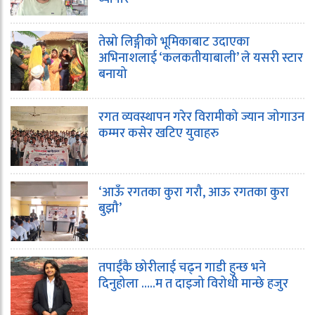
तेस्रो लिङ्गीको भूमिकाबाट उदाएका
अभिनाशलाई ‘कलकतीयाबाली’ ले यसरी स्टार
बनायो
रगत व्यवस्थापन गरेर विरामीको ज्यान जोगाउन
कम्मर कसेर खटिए युवाहरु
‘आऊँ रगतका कुरा गरौ, आऊ रगतका कुरा
बुझौ’
तपाईंकै छोरीलाई चढ्न गाडी हुन्छ भने
दिनुहोला …..म त दाइजो विरोधी मान्छे हजुर