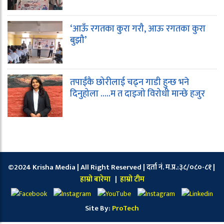
‘आऊँ रगतका कुरा गरौ, आऊ रगतका कुरा
बुझौ’
तपाईंकै छोरीलाई चढ्न गाडी हुन्छ भने
दिनुहोला …..म त दाइजो विरोधी मान्छे हजुर
©2024 Krisha Media | All Right Reserved | दर्ता नं. म.प्र.:३८/०८०-८१ |
हाम्रो बारेमा
|
हाम्रो टीम
Site By:
ProTech