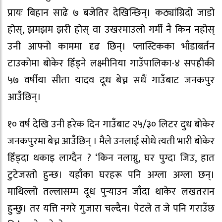
प्रायः बिहान साढे ७ बजेतिर देखिन्छिन्। कठ्यांग्रिदो जाडो
होस्, झमझम झरी होस् वा उखरमाउलो गर्मी नै किन नहोस्
उनी आफ्नो काममा दृढ छिन्। प्लास्टिकका भाँडाबर्तन
टाउकोमा बोकेर हिँड्ने लक्ष्मीनिया गाउँपालिका-४ सपहीकी
५७ वर्षीया सीता यादव दूध बेच्न सधैं गाउँबाट जनकपुर
आउँछिन्।
१० वर्ष देखि उनी हरेक दिन गाउँबाट २५/३० लिटर दुध बोकेर
जनकपुरमा बेच्न आउँछिन् । मैले उनलाई सोधे त्यती भारी बोकेर
हिँड्दा थकाइ लाग्दैन ? ‘किन नलाग्नु, घर पुग्दा जिउ, हात
टुटेजस्तो हुन्छ। यहाँका घरहरू पनि अग्ला अग्ला छन्।
माथिल्लो तल्लासम्म दूध पुर्‍याउन जाँदा थाकेर लखतरान
हुन्छु। तर यत्ति नगरे गुजारा चल्दैन। पेटले त जे पनि गराउँछ