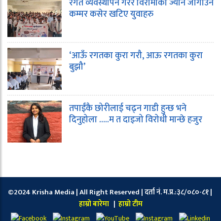
रगत व्यवस्थापन गरेर विरामीको ज्यान जोगाउन
कम्मर कसेर खटिए युवाहरु
‘आऊँ रगतका कुरा गरौ, आऊ रगतका कुरा
बुझौ’
तपाईंकै छोरीलाई चढ्न गाडी हुन्छ भने
दिनुहोला …..म त दाइजो विरोधी मान्छे हजुर
©2024 Krisha Media | All Right Reserved | दर्ता नं. म.प्र.:३८/०८०-८१ |
हाम्रो बारेमा
|
हाम्रो टीम