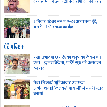
कार्यसमिती गठन, पदाधिकारीमा को को परे ?
शनिवार बटेश्वर मन्थन २०८२ आयोजना हुँदै,
यसरी गरिनेछ भव्य कार्यक्रम
धेरै पढिएका
पंखा अभावमा छपटिएका धनुषाका केवल बने
एसी—कुलर बिक्रेता, गाउँमै सुरु गरे करोडको
व्यापार
तेस्रो लिङ्गीको भूमिकाबाट उदाएका
अभिनाशलाई ‘कलकतीयाबाली’ ले यसरी स्टार
बनायो