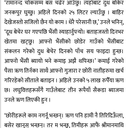
‘रामानन्द चोकसम्म बस चढेर आउँछु। त्यहाँबाट दुध बोकेर
जनकपुर घुम्छु। अहिले दिनको २५ लिटर ल्याउँछु । बाहिर
देखेजस्तो सजिलो छैन यो काम । धेरै परेसानी छ,’ उनले भनिन्,
‘दूध बेचेर घर गएपछि भैंसी स्याहार्नुपर्‍यो। बताहजस्तो दिनभर
खेतमा खट्छु। आफ्नो भैंसीको छोडेर गाउँको भैंसीबाट
संकलन गरेको दुध बेचेर दिनको पाँच सय फाइदा हुन्छ।
आफ्नो भैंसी ब्यायो भने कमाइ अझै थपिन्छ।’ कमाई गरेको
पैसा ऋण तिर्नका साथै आफ्नो गुजारा र छोरी नातीहरुमा खर्च
गरिरहेको सीताले बताइन । अहिले उनको ५ लाख रुपैँया ऋण
छ। लघुवित्तहरूसँगै गाउँलेबाट तीन रूपैयाँ सैकडा ब्याजमा
उनले ऋण लिएकी हुन ।
‘छोरीहरूले काम नगर्नू भन्छन्। ऋण पनि हामी नै तिरिदिऊँला,
बसेर खानुस् भन्छन्। तर म भन्छु, तिमीहरू आफैं श्रीमानमाथि