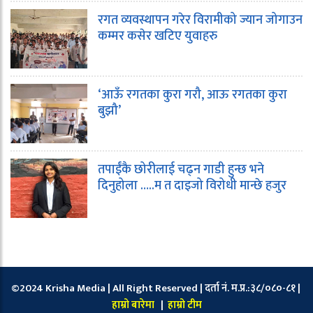
रगत व्यवस्थापन गरेर विरामीको ज्यान जोगाउन
कम्मर कसेर खटिए युवाहरु
‘आऊँ रगतका कुरा गरौ, आऊ रगतका कुरा
बुझौ’
तपाईंकै छोरीलाई चढ्न गाडी हुन्छ भने
दिनुहोला …..म त दाइजो विरोधी मान्छे हजुर
©2024 Krisha Media | All Right Reserved | दर्ता नं. म.प्र.:३८/०८०-८१ |
हाम्रो बारेमा
|
हाम्रो टीम