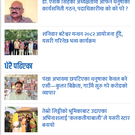
डा. एसके सिंहको अध्यक्षतामा अफिन धनुषाको
कार्यसमिती गठन, पदाधिकारीमा को को परे ?
शनिवार बटेश्वर मन्थन २०८२ आयोजना हुँदै,
यसरी गरिनेछ भव्य कार्यक्रम
धेरै पढिएका
पंखा अभावमा छपटिएका धनुषाका केवल बने
एसी—कुलर बिक्रेता, गाउँमै सुरु गरे करोडको
व्यापार
तेस्रो लिङ्गीको भूमिकाबाट उदाएका
अभिनाशलाई ‘कलकतीयाबाली’ ले यसरी स्टार
बनायो