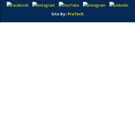
Site By:
ProTech