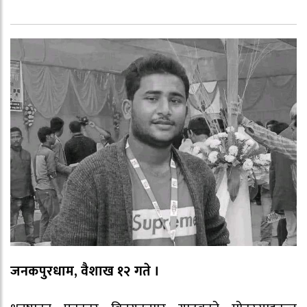
जनकपुरधाम, वैशाख १२ गते ।