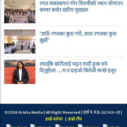
रगत व्यवस्थापन गरेर विरामीको ज्यान जोगाउन
कम्मर कसेर खटिए युवाहरु
‘आऊँ रगतका कुरा गरौ, आऊ रगतका कुरा
बुझौ’
तपाईंकै छोरीलाई चढ्न गाडी हुन्छ भने
दिनुहोला …..म त दाइजो विरोधी मान्छे हजुर
©2024 Krisha Media | All Right Reserved | दर्ता नं. म.प्र.:३८/०८०-८१ |
हाम्रो बारेमा
|
हाम्रो टीम