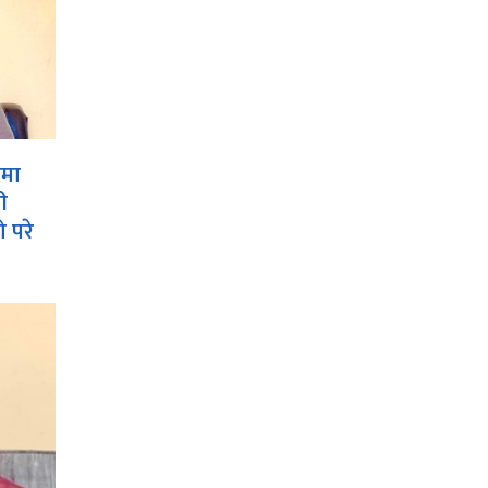
ामा
ी
 परे