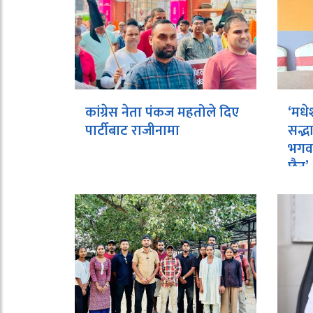
कांग्रेस नेता पंकज महतोले दिए
‘मधे
पार्टीबाट राजीनामा
सद्भ
भगवा
छैन’