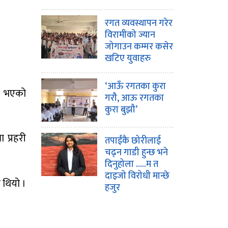
रगत व्यवस्थापन गरेर
विरामीको ज्यान
जोगाउन कम्मर कसेर
खटिए युवाहरु
‘आऊँ रगतका कुरा
ी भएको
गरौ, आऊ रगतका
कुरा बुझौ’
 प्रहरी
तपाईंकै छोरीलाई
चढ्न गाडी हुन्छ भने
दिनुहोला …..म त
दाइजो विरोधी मान्छे
 थियो ।
हजुर