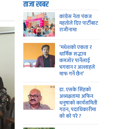
ताजा खबर
कांग्रेस नेता पंकज
महतोले दिए पार्टीबाट
राजीनामा
‘मधेशको एकता र
धार्मिक सद्भाव
कमजोर पार्नेलाई
भगवान र अल्लाहले
माफ गर्ने छैन’
डा. एसके सिंहको
अध्यक्षतामा अफिन
धनुषाको कार्यसमिती
गठन, पदाधिकारीमा
को को परे ?