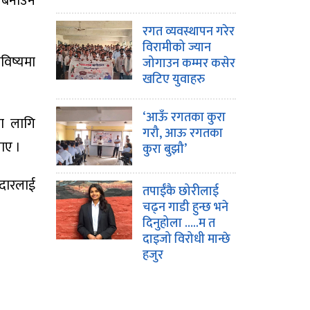
ति बनाउन
रगत व्यवस्थापन गरेर
विरामीको ज्यान
विष्यमा
जोगाउन कम्मर कसेर
खटिए युवाहरु
‘आऊँ रगतका कुरा
का लागि
गरौ, आऊ रगतका
ाए ।
कुरा बुझौ’
मदारलाई
तपाईंकै छोरीलाई
चढ्न गाडी हुन्छ भने
दिनुहोला …..म त
दाइजो विरोधी मान्छे
हजुर