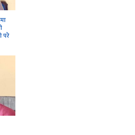
ामा
ी
 परे