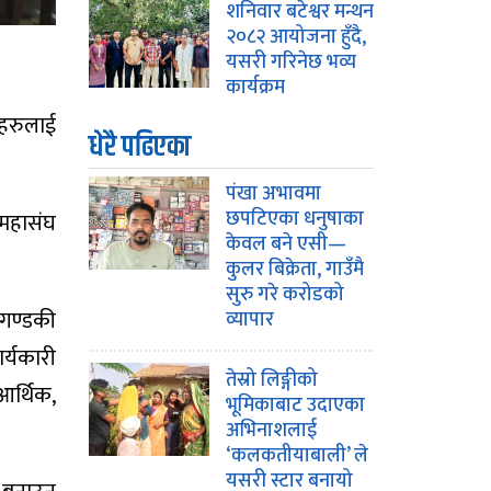
शनिवार बटेश्वर मन्थन
२०८२ आयोजना हुँदै,
यसरी गरिनेछ भव्य
कार्यक्रम
वहरुलाई
धेरै पढिएका
पंखा अभावमा
छपटिएका धनुषाका
 महासंघ
केवल बने एसी—
कुलर बिक्रेता, गाउँमै
सुरु गरे करोडको
 गण्डकी
व्यापार
र्यकारी
तेस्रो लिङ्गीको
आर्थिक,
भूमिकाबाट उदाएका
अभिनाशलाई
‘कलकतीयाबाली’ ले
यसरी स्टार बनायो