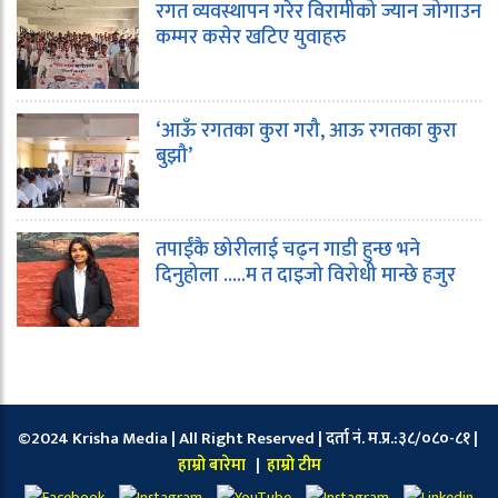
रगत व्यवस्थापन गरेर विरामीको ज्यान जोगाउन
कम्मर कसेर खटिए युवाहरु
‘आऊँ रगतका कुरा गरौ, आऊ रगतका कुरा
बुझौ’
तपाईंकै छोरीलाई चढ्न गाडी हुन्छ भने
दिनुहोला …..म त दाइजो विरोधी मान्छे हजुर
©2024 Krisha Media | All Right Reserved | दर्ता नं. म.प्र.:३८/०८०-८१ |
हाम्रो बारेमा
|
हाम्रो टीम