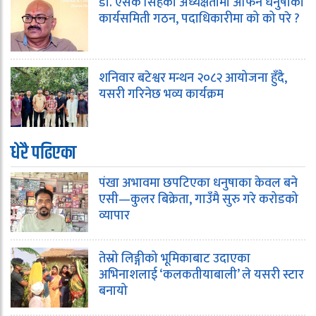
डा. एसके सिंहको अध्यक्षतामा अफिन धनुषाको
कार्यसमिती गठन, पदाधिकारीमा को को परे ?
शनिवार बटेश्वर मन्थन २०८२ आयोजना हुँदै,
यसरी गरिनेछ भव्य कार्यक्रम
धेरै पढिएका
पंखा अभावमा छपटिएका धनुषाका केवल बने
एसी—कुलर बिक्रेता, गाउँमै सुरु गरे करोडको
व्यापार
तेस्रो लिङ्गीको भूमिकाबाट उदाएका
अभिनाशलाई ‘कलकतीयाबाली’ ले यसरी स्टार
बनायो