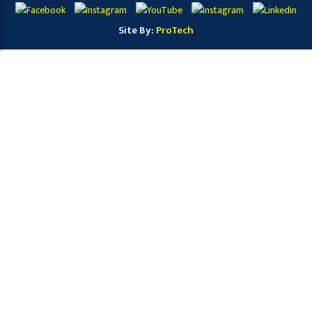
Site By:
ProTech