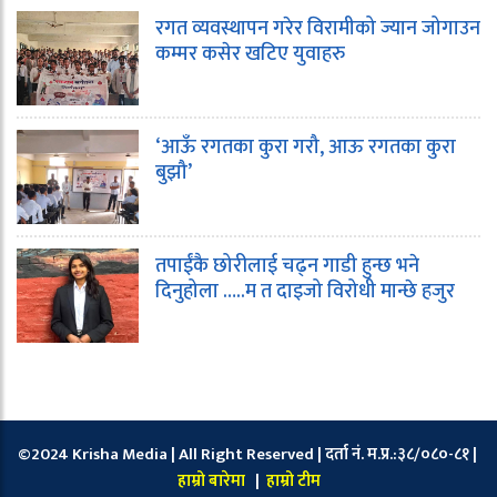
रगत व्यवस्थापन गरेर विरामीको ज्यान जोगाउन
कम्मर कसेर खटिए युवाहरु
‘आऊँ रगतका कुरा गरौ, आऊ रगतका कुरा
बुझौ’
तपाईंकै छोरीलाई चढ्न गाडी हुन्छ भने
दिनुहोला …..म त दाइजो विरोधी मान्छे हजुर
©2024 Krisha Media | All Right Reserved | दर्ता नं. म.प्र.:३८/०८०-८१ |
हाम्रो बारेमा
|
हाम्रो टीम