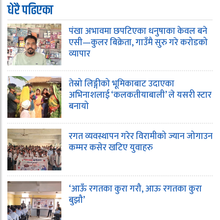
धेरै पढिएका
पंखा अभावमा छपटिएका धनुषाका केवल बने
एसी—कुलर बिक्रेता, गाउँमै सुरु गरे करोडको
व्यापार
तेस्रो लिङ्गीको भूमिकाबाट उदाएका
अभिनाशलाई ‘कलकतीयाबाली’ ले यसरी स्टार
बनायो
रगत व्यवस्थापन गरेर विरामीको ज्यान जोगाउन
कम्मर कसेर खटिए युवाहरु
‘आऊँ रगतका कुरा गरौ, आऊ रगतका कुरा
बुझौ’