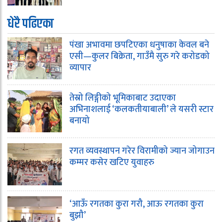
धेरै पढिएका
पंखा अभावमा छपटिएका धनुषाका केवल बने
एसी—कुलर बिक्रेता, गाउँमै सुरु गरे करोडको
व्यापार
तेस्रो लिङ्गीको भूमिकाबाट उदाएका
अभिनाशलाई ‘कलकतीयाबाली’ ले यसरी स्टार
बनायो
रगत व्यवस्थापन गरेर विरामीको ज्यान जोगाउन
कम्मर कसेर खटिए युवाहरु
‘आऊँ रगतका कुरा गरौ, आऊ रगतका कुरा
बुझौ’