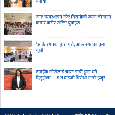
बनायो
रगत व्यवस्थापन गरेर विरामीको ज्यान जोगाउन
कम्मर कसेर खटिए युवाहरु
‘आऊँ रगतका कुरा गरौ, आऊ रगतका कुरा
बुझौ’
तपाईंकै छोरीलाई चढ्न गाडी हुन्छ भने
दिनुहोला …..म त दाइजो विरोधी मान्छे हजुर