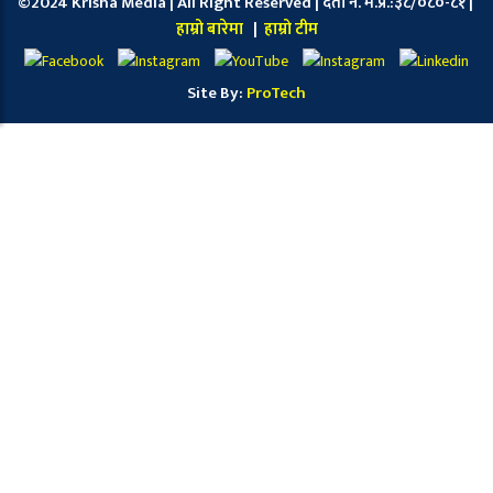
©2024 Krisha Media | All Right Reserved | दर्ता नं. म.प्र.:३८/०८०-८१ |
हाम्रो बारेमा
|
हाम्रो टीम
Site By:
ProTech