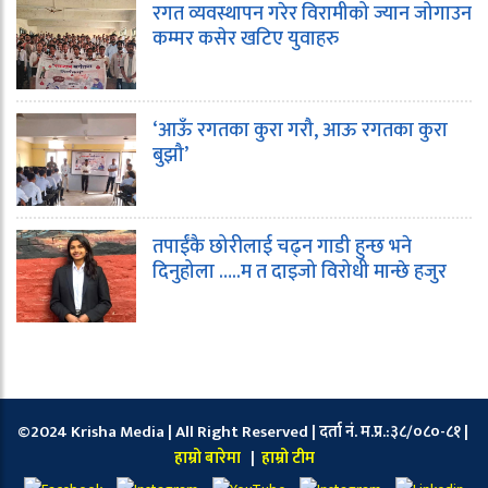
रगत व्यवस्थापन गरेर विरामीको ज्यान जोगाउन
कम्मर कसेर खटिए युवाहरु
‘आऊँ रगतका कुरा गरौ, आऊ रगतका कुरा
बुझौ’
तपाईंकै छोरीलाई चढ्न गाडी हुन्छ भने
दिनुहोला …..म त दाइजो विरोधी मान्छे हजुर
©2024 Krisha Media | All Right Reserved | दर्ता नं. म.प्र.:३८/०८०-८१ |
हाम्रो बारेमा
|
हाम्रो टीम