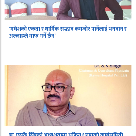
‘मधेशको एकता र धार्मिक सद्भाव कमजोर पार्नेलाई भगवान र
अल्लाहले माफ गर्ने छैन’
डा. एसके सिंहको अध्यक्षतामा अफिन धनुषाको कार्यसमिती