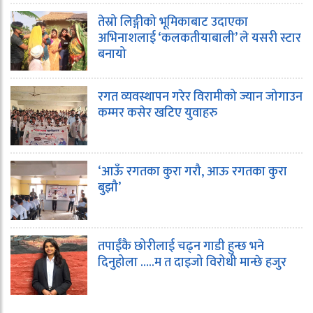
तेस्रो लिङ्गीको भूमिकाबाट उदाएका
अभिनाशलाई ‘कलकतीयाबाली’ ले यसरी स्टार
बनायो
रगत व्यवस्थापन गरेर विरामीको ज्यान जोगाउन
कम्मर कसेर खटिए युवाहरु
‘आऊँ रगतका कुरा गरौ, आऊ रगतका कुरा
बुझौ’
तपाईंकै छोरीलाई चढ्न गाडी हुन्छ भने
दिनुहोला …..म त दाइजो विरोधी मान्छे हजुर